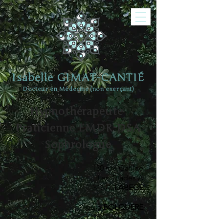
Isabelle GIMAT-CANTIÉ
Docteur en Médecine (non exerçant)
Hypnothérapeute
Praticienne EMDR-DSA
Sophrologue
130 rue Galilée
Les Triades A
31670
LABEGE
ou à
BOLQUERE