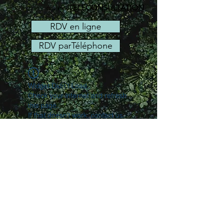
ou en
TELECONSULTATION
RDV en ligne
RDV parTéléphone
Widget Didn’t Load
Check your internet and refresh
this page.
If that doesn’t work, contact us.
Copyright
©2021.Tous droits réservés. Hypnozebre
Témoignages
|
Mentions légales
|
Politique de confidentialité
|
Politique en
matière des cookies
|
CGV
|
Infos/liens
|