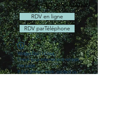
ou en
TELECONSULTATION
RDV en ligne
RDV parTéléphone
Widget Didn’t Load
Check your internet and refresh
this page.
If that doesn’t work, contact us.
Copyright
©2021.Tous droits réservés. Hypnozebre
Témoignages
|
Mentions légales
|
Politique de confidentialité
|
Politique en
matière des cookies
|
CGV
|
Infos/liens
|