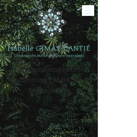
Isabelle GIMAT-CANTIÉ
Docteur en Médecine (non exerçant)
Hypnothérapeute
Praticienne EMDR-DSA
Sophrologue
130 rue Galilée
Les Triades A
31670
LABEGE
ou à
BOLQUERE