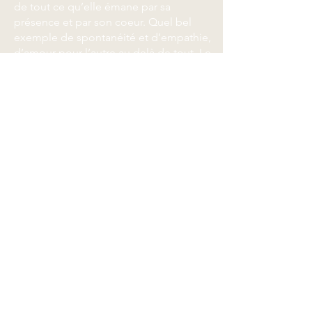
de tout ce qu’elle émane par sa
présence et par son coeur. Quel bel
exemple de spontanéité et d’empathie,
d’amour pour l’autre au delà de tout. Le
respect et l’empathie est un don de Soi.
C´est une personne humble, qui est une
passionnée du bien être et de
l’épanouissement. Je recommande
vivement ! J’ai hâte d’être dans la
prochaine séance pour d’autres démons
à soulager Isabelle un grand merci du
fond du cœur Merci, ce soin est juste
magnifique, magique! Bien à vous !
RDV en ligne
RDV parTéléphone