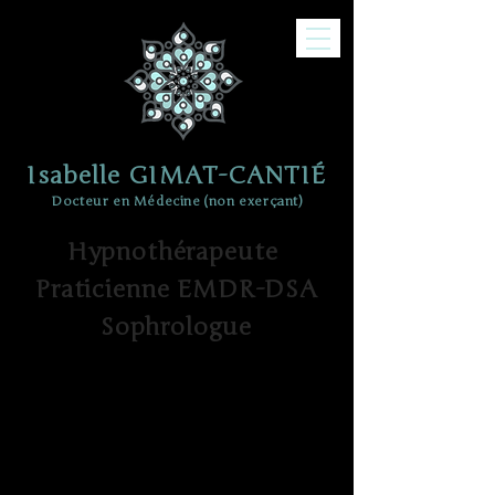
Isabelle GIMAT-CANTIÉ
Docteur en Médecine (non exerçant)
Hypnothérapeute
Praticienne EMDR-DSA
Sophrologue
130 rue Galilée
Les Triades A
31670
LABEGE
ou à
BOLQUERE