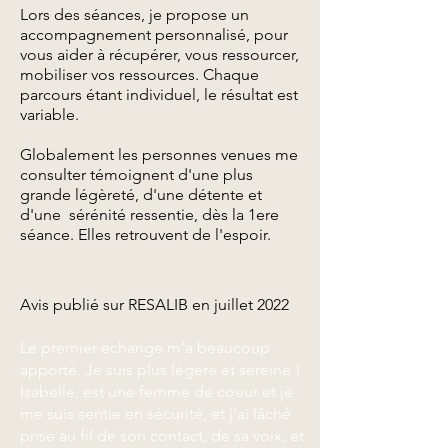
Lors des séances, je propose un
accompagnement personnalisé, pour
vous aider à récupérer, vous ressourcer,
mobiliser vos ressources. Chaque
parcours étant individuel, le résultat est
variable.
Globalement les personnes venues me
consulter témoignent d'une plus
grande légèreté, d'une détente et
d'une sérénité ressentie, dès la 1ere
séance. Elles retrouvent de l'espoir.
Avis publié sur RESALIB en juillet 2022
Le premier échange m’a beaucoup
apporté. Je suis plus légère et sereine !
Isabelle, est une femme de coeur et je
me suis sentie en sécurité, et j’ai lâché
prise au fil de son contact, de sa voix, et